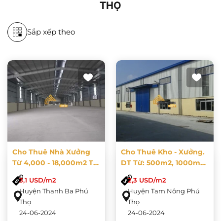
THỌ
Sắp xếp theo
Cho Thuê Nhà Xưởng
Cho Thuê Kho - Xưởng.
Từ 4,000 - 18,000m2 Tại
DT Từ: 500m2, 1000m2,
Thanh Ba, Phú Thọ
1500m2, 2000m2, Đến
3,1 USD/m2
2,3 USD/m2
10.000m2 Tại Tam
Huyện Thanh Ba Phú
Huyện Tam Nông Phú
Nông
Thọ
Thọ
24-06-2024
24-06-2024