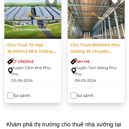
Cho Thuê Tổ Hợp
Cho Thuê 8000m2 Kho
18.000m2 Nhà Xưởng
Xưởng Và Chuyển
Sản Xuất May Mặc, Giày
Nhượng Dự Án 4,2ha
2,7 USD/m2
Liên Hệ
Da Tại Phú Thọ.
Tại Xã Vạn Xuân, Tam
Huyện Cẩm Khê Phú
Huyện Tam Nông Phú
Nông, Phú Thọ
Thọ
Thọ
03-06-2024
08-05-2024
So sánh
So sánh
Khám phá thị trường cho thuê nhà xưởng tại 