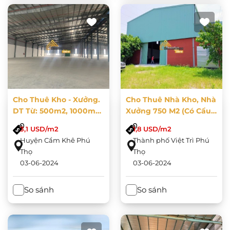
Cho Thuê Kho - Xưởng.
Cho Thuê Nhà Kho, Nhà
DT Từ: 500m2, 1000m2,
Xưởng 750 M2 (có Cẩu
1500m2, 2000m2,... Đến
Trục 5 Tấn) Số 827 - Đại
3,1 USD/m2
1,8 USD/m2
20.000m2 Tại KCN Cẩm
Lộ Hùng Vương
Huyện Cẩm Khê Phú
Thành phố Việt Trì Phú
Khê
Thọ
Thọ
03-06-2024
03-06-2024
So sánh
So sánh