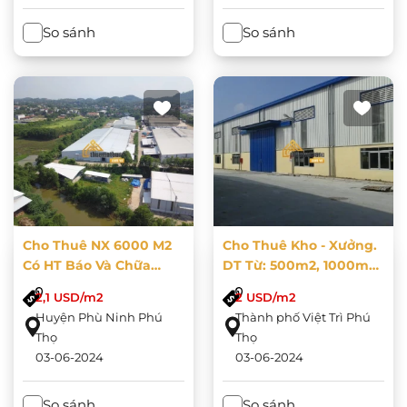
So sánh
So sánh
Cho Thuê NX 6000 M2
Cho Thuê Kho - Xưởng.
Có HT Báo Và Chữa
DT Từ: 500m2, 1000m2,
Cháy Tự Động Tại Phú
1500m2, 2000m2,... Đến
2,1 USD/m2
2 USD/m2
Thọ Giá Từ 58.500
20.000m2 Tại KCN Thụy
Huyện Phù Ninh Phú
Thành phố Việt Trì Phú
Vnđ/m2
Vân
Thọ
Thọ
03-06-2024
03-06-2024
So sánh
So sánh