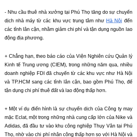
- Nhu cầu thuê nhà xưởng tại Phú Thọ tăng do sự chuyển 
dịch nhà máy từ các khu vực trung tâm như 
Hà Nội
 đến 
các tỉnh lân cận, nhằm giảm chi phí và tận dụng nguồn lao 
động địa phương.
+ Chẳng hạn, theo báo cáo của Viện Nghiên cứu Quản lý 
Kinh tế Trung ương (CIEM), trong những năm qua, nhiều 
doanh nghiệp FDI đã chuyển từ các khu vực như Hà Nội 
và TP.HCM sang các tỉnh lân cận, bao gồm Phú Thọ, để 
tận dụng chi phí thuê đất và lao động thấp hơn​.
+ Một ví dụ điển hình là sự chuyển dịch của Công ty may 
mặc Eclat, một trong những nhà cung cấp lớn của Nike và 
Adidas, đã đầu tư vào khu công nghiệp Thụy Vân tại Phú 
Thọ, nhờ vào chi phí nhân công thấp hơn so với Hà Nội và 