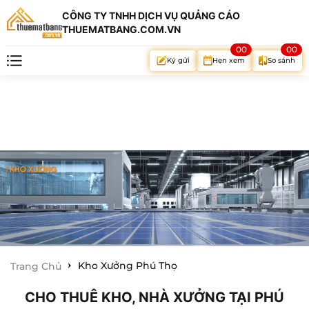
CÔNG TY TNHH DỊCH VỤ QUẢNG CÁO
THUEMATBANG.COM.VN
00
00
Hẹn xem
So sánh
Ký gửi
Kho Xưởng Phú Thọ
Trang Chủ
CHO THUÊ KHO, NHÀ XƯỞNG TẠI PHÚ