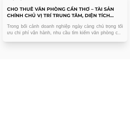
CHO THUÊ VĂN PHÒNG CẦN THƠ – TÀI SẢN
CHÍNH CHỦ VỊ TRÍ TRUNG TÂM, DIỆN TÍCH
LINH HOẠT
Trong bối cảnh doanh nghiệp ngày càng chú trọng tối
ưu chi phí vận hành, nhu cầu tìm kiếm văn phòng cho
thuê Cần Thơ đang tăng mạnh, đặc biệt tại các khu vực
trung tâm như Ninh Kiều và các trục giao thông chính.