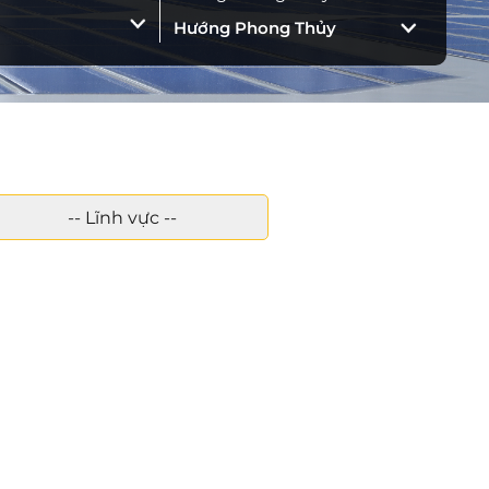
-- Lĩnh vực --