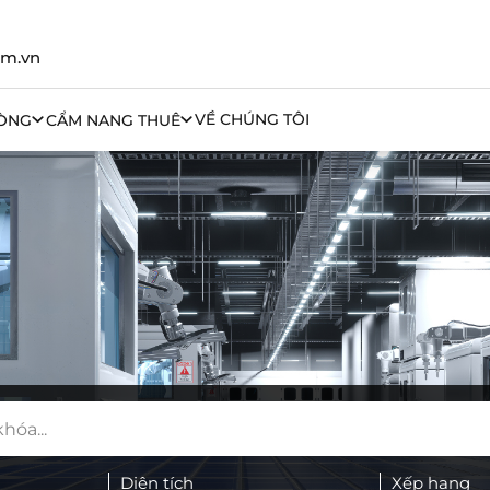
om.vn
VỀ CHÚNG TÔI
ÒNG
CẨM NANG THUÊ
Diện tích
Xếp hạng