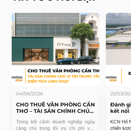
04/06/2026
25/03/20
CHO THUÊ VĂN PHÒNG CẦN
Đánh gi
THƠ – TÀI SẢN CHÍNH CHỦ
kết nối
VỊ TRÍ TRUNG TÂM, DIỆN
g
Trong bối cảnh doanh nghiệp ngày
KCN Hố 
TÍCH LINH HOẠT
chiến lượ
ở
càng chú trọng tối ưu chi phí vận