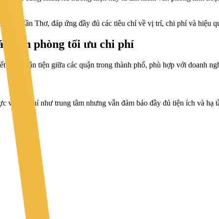
ủ tại Cần Thơ, đáp ứng đầy đủ các tiêu chí về vị trí, chi phí và hiệu 
p văn phòng tối ưu chi phí
t nối thuận tiện giữa các quận trong thành phố, phù hợp với doanh nghi
c về chi phí như trung tâm nhưng vẫn đảm bảo đầy đủ tiện ích và hạ t