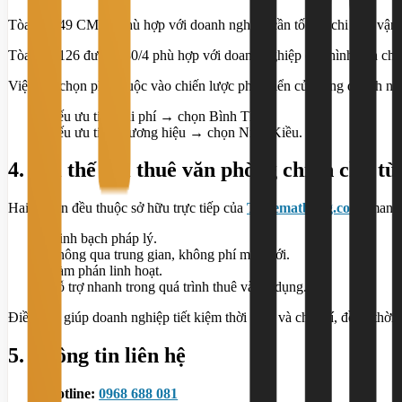
Tòa nhà 49 CMT8 phù hợp với doanh nghiệp cần tối ưu chi phí, vận h
Tòa nhà 126 đường 30/4 phù hợp với doanh nghiệp cần hình ảnh chuyê
Việc lựa chọn phụ thuộc vào chiến lược phát triển của từng doanh ng
Nếu ưu tiên chi phí → chọn Bình Thủy.
Nếu ưu tiên thương hiệu → chọn Ninh Kiều.
4. Lợi thế khi thuê văn phòng chính chủ 
Hai tài sản đều thuộc sở hữu trực tiếp của
Thuematbang.com
, mang 
Minh bạch pháp lý.
Không qua trung gian, không phí môi giới.
Đàm phán linh hoạt.
Hỗ trợ nhanh trong quá trình thuê và sử dụng.
Điều này giúp doanh nghiệp tiết kiệm thời gian và chi phí, đồng thời g
5. Thông tin liên hệ
Hotline:
0968 688 081