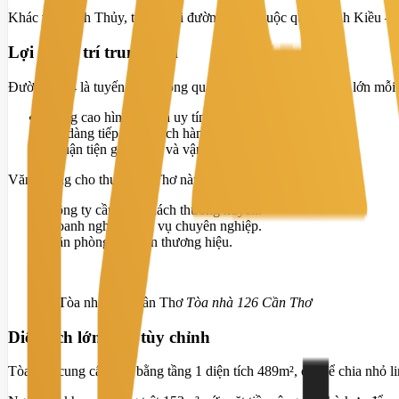
Khác với Bình Thủy, tài sản tại đường 30/4 thuộc quận Ninh Kiều – 
Lợi thế vị trí trung tâm
Đường 30/4 là tuyến giao thông quan trọng với lưu lượng xe lớn mỗi 
Nâng cao hình ảnh và uy tín.
Dễ dàng tiếp cận khách hàng, đối tác.
Thuận tiện giao dịch và vận hành.
Văn phòng cho thuê Cần Thơ này đặc biệt phù hợp với:
Công ty cần tiếp khách thường xuyên.
Doanh nghiệp dịch vụ chuyên nghiệp.
Văn phòng đại diện thương hiệu.
Tòa nhà 126 Cần Thơ
Diện tích lớn – dễ tùy chỉnh
Tòa nhà cung cấp mặt bằng tầng 1 diện tích 489m², có thể chia nhỏ l