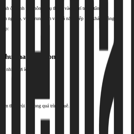
ành ổn định và không phụ thuộc vào vị trí trung tâm.
n nghiệp, vị trí trung tâm và khả năng tiếp cận khách hàng cao.
hiệp:
từ Thuematbang.com
lại nhiều lợi ích:
iảm thiểu rủi ro trong quá trình thuê.