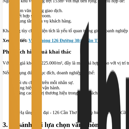
Ngoài ra, khu vực tầng trệt 153m² với mặt tiền rộng rất phù hợp để:
Làm văn phòng giao dịch.
Kết hợp showroom.
Trung tâm dịch vụ khách hàng.
Khả năng tùy chỉnh diện tích là yếu tố quan trọng giúp doanh nghiệp 
Xem chi tiết:
Văn phòng 126 Đường 30/4, Cần Thơ
Phân tích hiệu quả khai thác
Với mức giá khoảng 225.000/m², đây là mức giá hợp lý so với vị trí t
Nếu sử dụng đúng mục đích, doanh nghiệp có thể:
Tối ưu chi phí trên mỗi nhân sự.
Tăng hiệu quả vận hành.
Nâng cao giá trị thương hiệu trong mắt khách hàng.
Hạ tầng hiện đại - 126 Cần
3. So sánh hai lựa chọn văn phòng