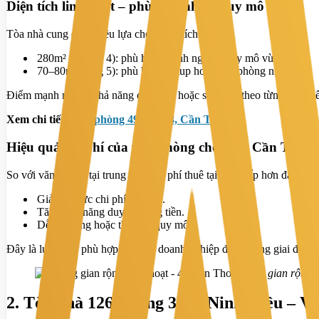
Diện tích linh hoạt – phù hợp nhiều quy mô
Tòa nhà cung cấp nhiều lựa chọn diện tích:
280m² (tầng 3, 4): phù hợp doanh nghiệp quy mô vừa.
70–80m² (tầng 5): phù hợp startup hoặc văn phòng nhỏ.
Điểm mạnh nằm ở khả năng chia nhỏ hoặc sử dụng theo từng tầng riê
Xem chi tiết:
Văn phòng 49 CMT8, Cần Thơ
Hiệu quả chi phí của văn phòng cho thuê Cần Thơ
So với văn phòng tại trung tâm, chi phí thuê tại đây thấp hơn đáng kể
Giảm áp lực chi phí cố định.
Tăng khả năng duy trì dòng tiền.
Dễ mở rộng hoặc thu hẹp quy mô.
Đây là lựa chọn phù hợp cho các doanh nghiệp đang trong giai đoạn p
Không gian rộng, 
2. Tòa nhà 126 đường 30/4, Ninh Kiều – V