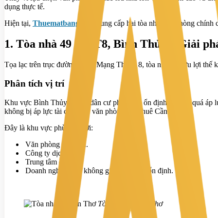
dụng thực tế.
Hiện tại,
Thuematbang.com
cung cấp hai tòa nhà văn phòng chính ch
1. Tòa nhà 49 CMT8, Bình Thủy – Giải phá
Tọa lạc trên trục đường Cách Mạng Tháng 8, tòa nhà sở hữu lợi thế kế
Phân tích vị trí
Khu vực Bình Thủy là khu dân cư phát triển ổn định, không quá áp lự
không bị áp lực tài chính về văn phòng cho thuê Cần Thơ.
Đây là khu vực phù hợp với:
Văn phòng đại diện.
Công ty dịch vụ.
Trung tâm đào tạo.
Doanh nghiệp cần không gian làm việc ổn định.
Tòa nhà 49 Cần Thơ