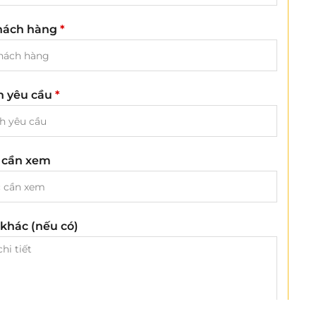
hách hàng
*
ch yêu cầu
*
 cần xem
khác (nếu có)