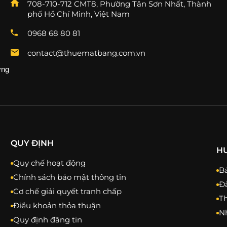
708-710-712 CMT8, Phường Tân Sơn Nhất, Thành
phố Hồ Chí Minh, Việt Nam
0968 68 80 81
contact@thuematbang.com.vn
ng 
QUY ĐỊNH
H
Quy chế hoạt động
Bá
Chính sách bảo mật thông tin
Đă
Cơ chế giải quyết tranh chấp
T
Điều khoản thỏa thuận
N
Quy định đăng tin